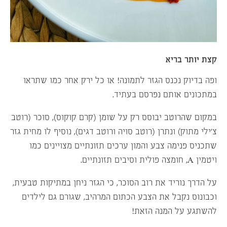
קצת יותר בריא
ופה בדיוק נכנס הגזר לתמונה! או כל ירק אחר כמו שתראו
במתכונים אותם נפרסם בעתיד.
במקום שהרוטב יבוסס רק על שומן (קרם קוקוס), סוכר (רוטב
צ’ילי מתוק) ונתרן (רוטב סויה ורוטב דגים), נוסיף לו מחית גזר
שתכניס פנימה צבע והמון ערכים תזונתיים מצויינים כמו
ויטמין A, חומצה פולית וסיבים תזונתיים.
על הדרך נוריד את רוב הסוכר, כי הגזר ניחן במתיקות טבעית,
וכבונוס נקבל את הצבע הכתום המרהיב, שגורם גם לילדים
להשתגע על המנה הזאת!