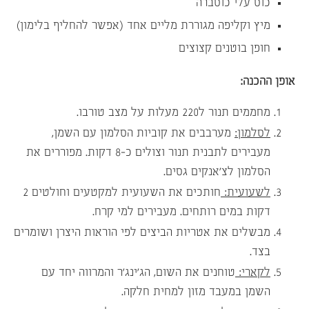
כוס עלי כוסברה
מיץ וקליפה מגוררת מליים אחד (אפשר להחליף בלימון)
חופן בוטנים קצוצים
אופן ההכנה:
מחממים תנור ל220 מעלות על מצב טורבו.
לסלמון:
מערבבים את קוביות הסלמון עם השמן,
מעבירים לתבנית תנור וצולים כ-8 דקות. מפוררים את
הסלמון לצ’אנקים גסים.
לשעועית:
חותכים את השעועית למקטעים וחולטים 2
דקות במים רותחים. מעבירים למי קרח.
מבשלים את אטריות הביצים לפי הוראות היצרן ושומרים
בצד.
לקארי:
טוחנים את השום, הג’ינג’ר והמרווה יחד עם
השמן במעבד מזון למחית חלקה.