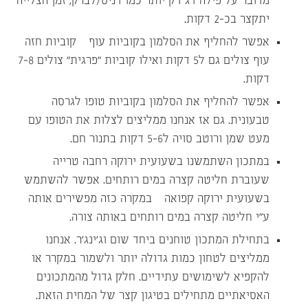
מדובר על פילה דג דק יותר כמו דניס/לברק, זמן הצלייה
יתקצר בכ-2 דקות.
אפשר להחליף את הסלמון בקוביות עוף – קוביות חזה
עוף צולים גם ל5 דקות ואילו קוביות “פרגית” צולים 7-8
דקות.
אפשר להחליף את הסלמון בקוביות טופו לגרסה
טבעונית. גם אז אנחנו ממליצים לצלות את הטופו עם
מעט שמן ורוטב סויה ל5-6 דקות בתנור חם.
במתכון השתמשנו בשעועית ירוקה רחבה טרייה
שעוברת חליטה קצרה במים רותחים. אפשר להשתמש
בשעועית ירוקה קפואה – במקרה כזה מפשירים אותה
ע”י חליטה קצרה במים רותחים באותה צורה.
בתחילת המתכון טוחנים ביחד שום וג’ינג’ר. אנחנו
ממליצים לטחון כמות גדולה יותר ולשמור במקרר או
להקפיא לשימושים עתידיים. חלק גדול מהמתכונים
האסיאתיים מתחילים בטיגון קצר של המחית הזאת.