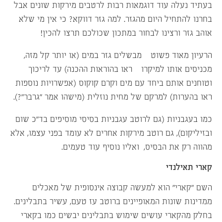
בעתיד נעלה עוד דוגמאות רבות לרטבים מירקות שונים אבל
בחרנו להתחיל היום מהגזר. למה גזר דווקא? כי אין מי שלא
אוהב גזר ורצינו לבחור במתכון שכולכם תרצו להכין!
הרעיון מאוד פשוט – מבשלים גזר במים (או יותר קל מזה,
מכניסים אותו למיקרו – ראו בהוראות ההכנה) עד לריכוך
וטוחנים אותם ביחד עם מים וקרם קוקוס (אפשרויות נוספות
ראו בהערות) למרקם של מחית נוזלית (מישהו אמר “גרבר”?).
כמו בעגבניות (גם לרוטב עגבניות בסיסי מוסיפים בד”כ שום
ובזיליקום), גם רוטב מירקות אחרים לא עומד בפני עצמו, אלא
מהווה רק את הבסיס, ואליו נוסיף עוד טעמים.
קארי תאילנדי
השם “קארי” הוא למעשה קבוצה אינסופית של מאכלים
ממדינות שונות המאופיינים ברוטב עז טעם, עשיר בתבלינים.
בחלק מהקארי עושים שימוש בתבלינים יבשים כמו בקארי