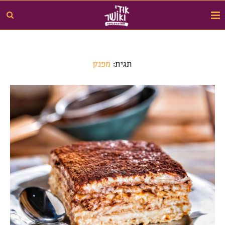
תגית:
מפנק