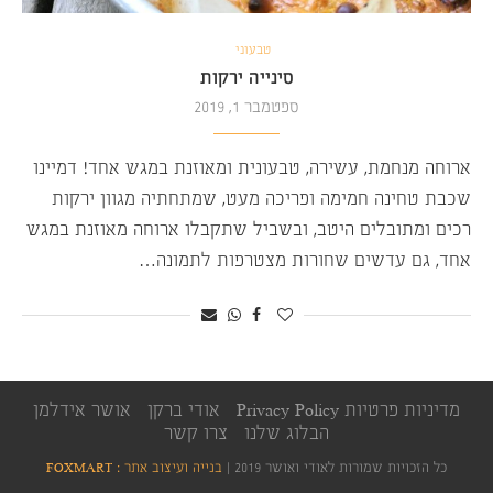
טבעוני
סינייה ירקות
ספטמבר 1, 2019
ארוחה מנחמת, עשירה, טבעונית ומאוזנת במגש אחד! דמיינו
שכבת טחינה חמימה ופריכה מעט, שמתחתיה מגוון ירקות
רכים ומתובלים היטב, ובשביל שתקבלו ארוחה מאוזנת במגש
אחד, גם עדשים שחורות מצטרפות לתמונה…
מדיניות פרטיות Privacy Policy
אודי ברקן
אושר אידלמן
הבלוג שלנו
צרו קשר
כל הזכויות שמורות לאודי ואושר 2019 |
בנייה ועיצוב אתר : FOXMART