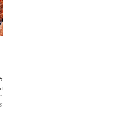
לפ
המ
בח
עו