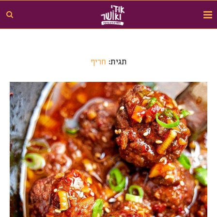
תגית:
חריף